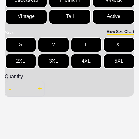
Vintage
Tall
Active
View Size Chart
Size
S
M
L
XL
2XL
3XL
4XL
5XL
Quantity
-
+